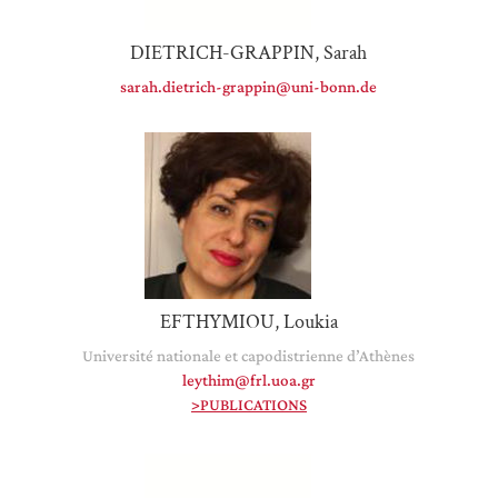
DIETRICH-GRAPPIN, Sarah
sarah.dietrich-grappin@uni-bonn.de
EFTHYMIOU, Loukia
Université nationale et capodistrienne d’Athènes
leythim@frl.uoa.gr
>PUBLICATIONS