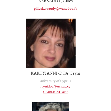
KERSAUDY, Gilles
gilleskersaudy@wanadoo.fr
KAKOYIANNI-DOA, Fryni
University of Cyprus
frynidoa@ucy.ac.cy
>PUBLICATIONS