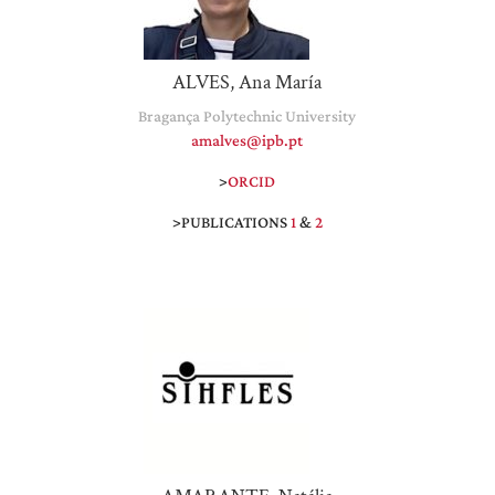
ALVES, Ana María
Bragança Polytechnic University
amalves@ipb.pt
>
ORCID
>PUBLICATIONS
1
&
2