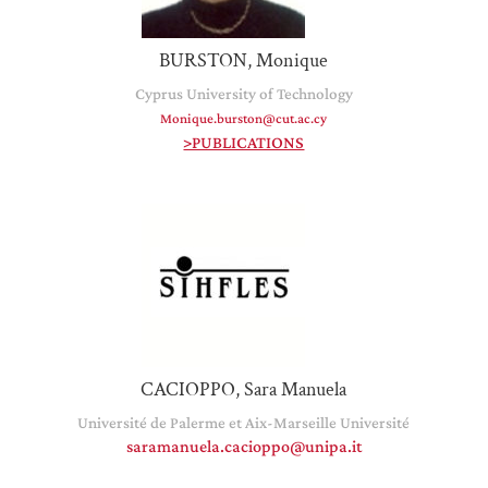
BURSTON, Monique
Cyprus University of Technology
Monique.burston@cut.ac.cy
>PUBLICATIONS
CACIOPPO, Sara Manuela
Université de Palerme et Aix-Marseille Université
saramanuela.cacioppo@unipa.it