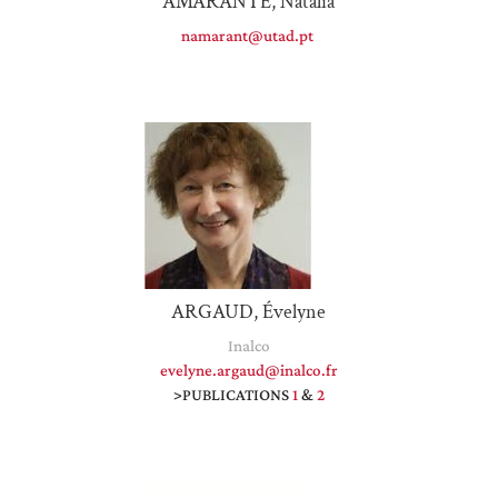
AMARANTE, Natália
namarant@utad.pt
ARGAUD, Évelyne
Inalco
evelyne.argaud@inalco.fr
>PUBLICATIONS
1
&
2