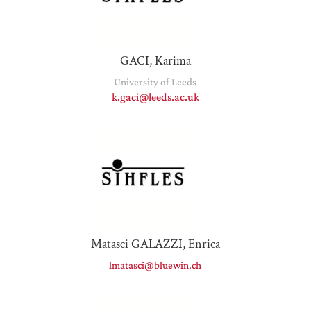
GACI, Karima
University of Leeds
k.gaci@leeds.ac.uk
Matasci GALAZZI, Enrica
lmatasci@bluewin.ch