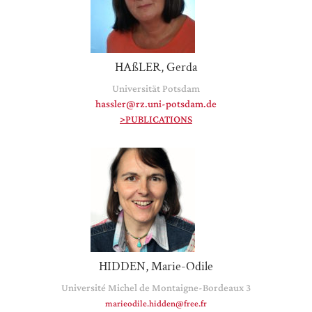
HAßLER, Gerda
Universität Potsdam
hassler@rz.uni-potsdam.de
>PUBLICATIONS
HIDDEN, Marie-Odile
Université Michel de Montaigne-Bordeaux 3
marieodile.hidden@free.fr